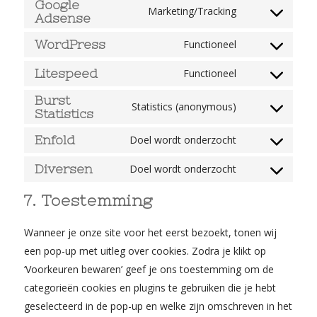
Google
Marketing/Tracking
service
Adsense
Consent
google-
to
WordPress
Functioneel
recaptcha
Consent
service
to
Litespeed
Functioneel
google-
Consent
service
adsense
Burst
to
Statistics (anonymous)
wordpress
Statistics
Consent
service
to
litespeed
Enfold
Doel wordt onderzocht
Consent
service
to
Diversen
Doel wordt onderzocht
burst-
Consent
service
statistics
to
7. Toestemming
enfold
service
Wanneer je onze site voor het eerst bezoekt, tonen wij
diversen
een pop-up met uitleg over cookies. Zodra je klikt op
‘Voorkeuren bewaren’ geef je ons toestemming om de
categorieën cookies en plugins te gebruiken die je hebt
geselecteerd in de pop-up en welke zijn omschreven in het