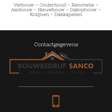
Verbouw
–
Onderhoud
–
Renovatie
–
Aanbouw
–
Nieuwbouw
–
Dakopbouw
–
Kozijnen
–
Dakkapellen
Contactgegevens